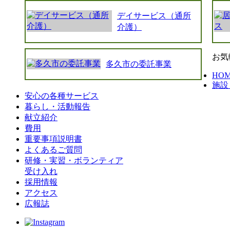
デイサービス（通所
介護）
お気
多久市の委託事業
HO
施設
安心の各種サービス
暮らし・活動報告
献立紹介
費用
重要事項説明書
よくあるご質問
研修・実習・ボランティア
受け入れ
採用情報
アクセス
広報誌