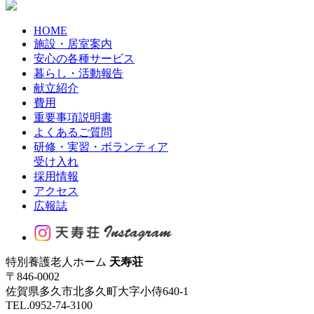
HOME
施設・居室案内
安心の各種サービス
暮らし・活動報告
献立紹介
費用
重要事項説明書
よくあるご質問
研修・実習・ボランティア
受け入れ
採用情報
アクセス
広報誌
特別養護老人ホーム
天寿荘
〒846-0002
佐賀県多久市北多久町大字小侍640-1
TEL.0952-74-3100