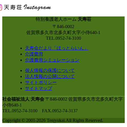
特別養護老人ホーム
天寿荘
〒846-0002
佐賀県多久市北多久町大字小侍640-1
TEL.0952-74-3100
天寿会だより「ほっとらいん」
介護費用
介護費用シミュレーション
個人情報の保護について
法人情報の公開について
サイトポリシー
サイトマップ
社会福祉法人 天寿会
〒846-0002 佐賀県多久市北多久町大字
小侍640-1
TEL.0952-74-3100 FAX.0952-74-3137
Copyright © 2001-2026 Tenjyukai.
All Rights Reserved.