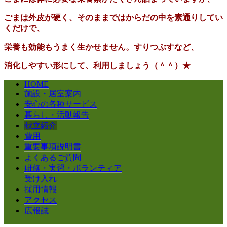
ごまは外皮が硬く、そのままではからだの中を素通りしてい
くだけで、
栄養も効能もうまく生かせません。すりつぶすなど、
消化しやすい形にして、利用しましょう（＾＾）★
HOME
施設・居室案内
安心の各種サービス
暮らし・活動報告
献立紹介
費用
重要事項説明書
よくあるご質問
研修・実習・ボランティア
受け入れ
採用情報
アクセス
広報誌